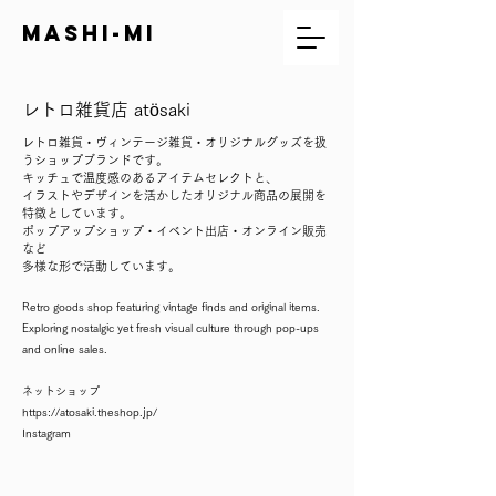
mashi-mi
レトロ雑貨店 atösaki
レトロ雑貨・ヴィンテージ雑貨・オリジナルグッズを扱
うショップブランドです。
キッチュで温度感のあるアイテムセレクトと、
イラストやデザインを活かしたオリジナル商品の展開を
特徴としています。
ポップアップショップ・イベント出店・オンライン販売
など
多様な形で活動しています。
Retro goods shop featuring vintage finds and original items.
Exploring nostalgic yet fresh visual culture through pop-ups
and online sales.
ネットショップ
​​https://atosaki.theshop.jp/
​Instagram​